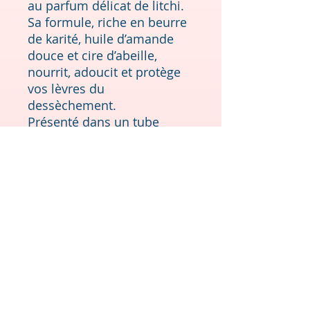
au parfum délicat de litchi.
Sa formule, riche en beurre
de karité, huile d’amande
douce et cire d’abeille,
nourrit, adoucit et protège
vos lèvres du
dessèchement.
Présenté dans un tube
compostable, il est parfait
pour vous accompagner au
quotidien, tout en faisant un
choix plus respectueux de
l’environnement.
Format : 10 g
Ingrédients (INCI) : Prunus
Amygdalus Dulcis (Sweet
Almond) Oil, Cera Alba
(Beeswax), Butyrospermum
Parkii (Shea) Butter, Aroma,