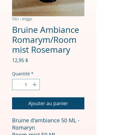
SKU : xHggs
Bruine Ambiance
Romarym/Room
mist Rosemary
Prix
12,95 $
Quantité
*
Ajouter au panier
Bruine d'ambiance 50 ML -
Romaryn
Room mist 50 ML -