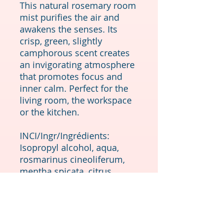
This natural rosemary room
mist purifies the air and
awakens the senses. Its
crisp, green, slightly
camphorous scent creates
an invigorating atmosphere
that promotes focus and
inner calm. Perfect for the
living room, the workspace
or the kitchen.
INCI/Ingr/Ingrédients:
Isopropyl alcohol, aqua,
rosmarinus cineoliferum,
mentha spicata, citrus
reticula var tangerina.
Conseils d’utilisation:
Vaporisez la bruine dans