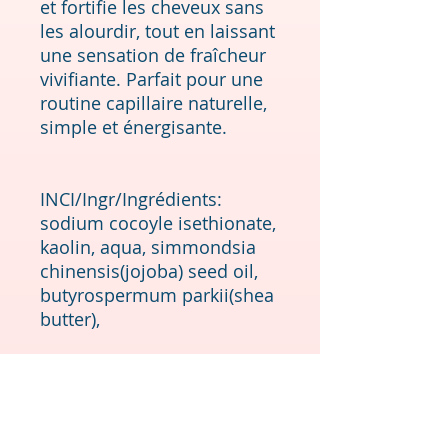
et fortifie les cheveux sans
les alourdir, tout en laissant
une sensation de fraîcheur
vivifiante. Parfait pour une
routine capillaire naturelle,
simple et énergisante.
INCI/Ingr/Ingrédients:
sodium cocoyle isethionate,
kaolin, aqua, simmondsia
chinensis(jojoba) seed oil,
butyrospermum parkii(shea
butter),
Conseils d'utilisation :
Après le shampoing, passez
la barre directement sur les
longueurs mouillées.