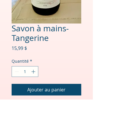
Savon à mains-
Tangerine
Prix
15,99 $
Quantité
*
Ajouter au panier
Savon à mains 473ml –
Tangerine
Un éclat d’agrumes
pétillants qui rafraîchit et