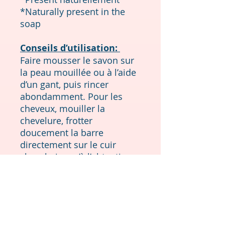
*Naturally present in the
soap
Conseils d’utilisation:
Faire mousser le savon sur
la peau mouillée ou à l’aide
d’un gant, puis rincer
abondamment. Pour les
cheveux, mouiller la
chevelure, frotter
doucement la barre
directement sur le cuir
chevelu jusqu’à l’obtention
d’une mousse riche. Masser,
puis rincer. Pour un effet
revitalisant léger, laisser la
mousse agir quelques
minutes avant de rincer.