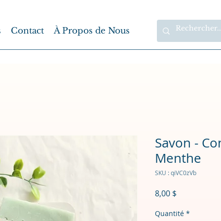
s
Contact
À Propos de Nous
Savon - Co
Menthe
SKU : qiVC0zVb
Prix
8,00 $
Quantité
*