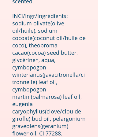
scented.
INCI/Ingr/Ingrédients:
sodium olivate(olive
oil/huile), sodium
cocoate(coconut oil/huile de
coco), theobroma
cacao(cocoa) seed butter,
glycérine*, aqua,
cymbopogon
winterianus(javacitronella/ci
tronnelle) leaf oil,
cymbopogon
martini(palmarosa) leaf oil,
eugenia
caryophyllus(clove/clou de
girofle) bud oil, pelargonium
graveolens(geranium)
flower oil, CI 77288.