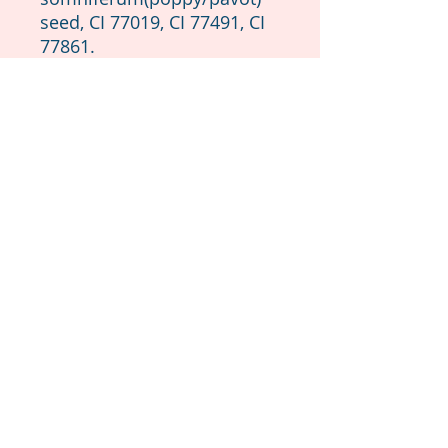
seed, CI 77019, CI 77491, CI
77861.
*Présent naturellement
*Naturally present in the
soap
Conseils d’utilisation:
Faites mousser le savon
entre vos mains ou
directement sur votre peau
humide. Massez
délicatement, puis rincez
abondamment. Pour
prolonger la durée de vie de
votre savon, conservez-le
dans un porte-savon bien
drainé.