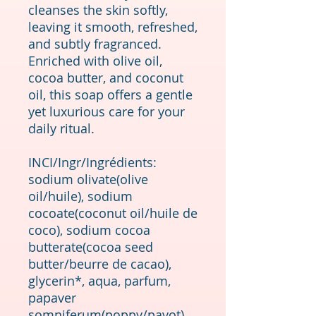
cleanses the skin softly,
leaving it smooth, refreshed,
and subtly fragranced.
Enriched with olive oil,
cocoa butter, and coconut
oil, this soap offers a gentle
yet luxurious care for your
daily ritual.
INCI/Ingr/Ingrédients:
sodium olivate(olive
oil/huile), sodium
cocoate(coconut oil/huile de
coco), sodium cocoa
butterate(cocoa seed
butter/beurre de cacao),
glycerin*, aqua, parfum,
papaver
somniferum(poppy/pavot)