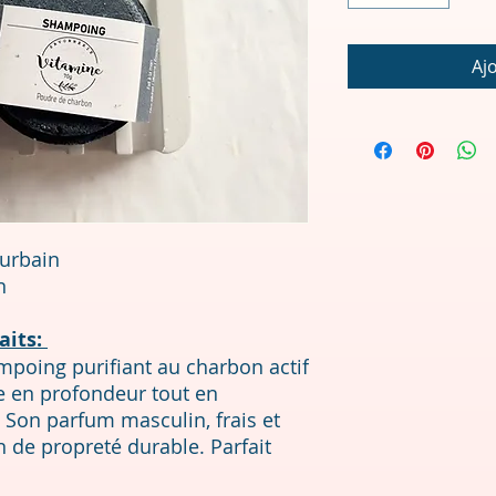
Aj
urbain
an
aits:
ampoing purifiant au charbon actif
oie en profondeur tout en
. Son parfum masculin, frais et
n de propreté durable. Parfait