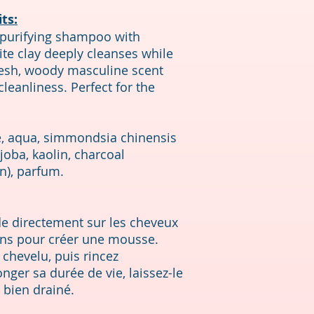
ts:
s purifying shampoo with
ite clay deeply cleanses while
fresh, woody masculine scent
cleanliness. Perfect for the
e, aqua, simmondsia chinensis
ojoba, kaolin, charcoal
n), parfum.
de directement sur les cheveux
ins pour créer une mousse.
chevelu, puis rincez
er sa durée de vie, laissez-le
 bien drainé.