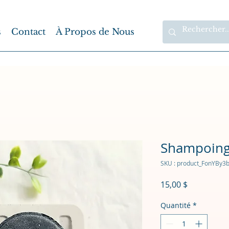
s
Contact
À Propos de Nous
Shampoing
SKU : product_FonYBy3
Prix
15,00 $
Quantité
*